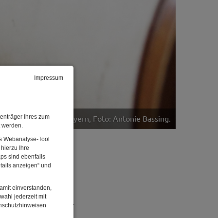
Impressum
enträger Ihres zum
© Bibelzentrum Bayern, Foto: Antonie Bassing.
t werden.
Das Webanalyse-Tool
hierzu Ihre
ps sind ebenfalls
tails anzeigen“ und
damit einverstanden,
wahl jederzeit mit
im Museum erlebbar.
enschutzhinweisen