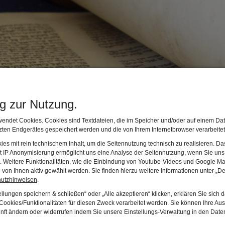
ng zur Nutzung.
endet Cookies. Cookies sind Textdateien, die im Speicher und/oder auf einem Dat
ten Endgerätes gespeichert werden und die von Ihrem Internetbrowser verarbeite
es mit rein technischem Inhalt, um die Seitennutzung technisch zu realisieren. 
 Koran
t IP Anonymisierung ermöglicht uns eine Analyse der Seitennutzung, wenn Sie uns 
en. Weitere Funktionalitäten, wie die Einbindung von Youtube-Videos und Google Ma
von Ihnen aktiv gewählt werden. Sie finden hierzu weitere Informationen unter „De
hutzhinweisen
.
macht sie heilig?
llungen speichern & schließen“ oder „Alle akzeptieren“ klicken, erklären Sie sich 
ookies/Funktionalitäten für diesen Zweck verarbeitet werden. Sie können Ihre Aus
rtschätzung wird die Bedeutung dieser drei Schriften 
unft ändern oder widerrufen indem Sie unsere Einstellungs-Verwaltung in den Dat