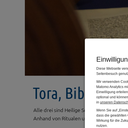
Einwilligu
Diese Webseite verw
Seitenbesuch genutz
Wir verwenden Cooki
Tora, Bibel und
Matomo Analytics mi
Einwilligung erteil
optional und können 
in
unseren Datensc
Alle drei sind Heilige Schriften. Aber was 
Wenn Sie auf „Einste
dass die gewählten C
Anhand von Ritualen und persönlicher We
Wirkung für die Zuk
nutzen.