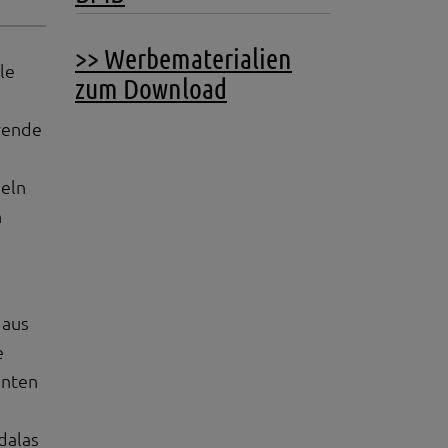
>> Werbematerialien
le
zum Download
erende
deln
n
 aus
e
enten
dalas