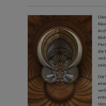
Dies
Räum
Arch
Bil
Pers
die
vert
zwis
Die 
ein
ver
ent
Him