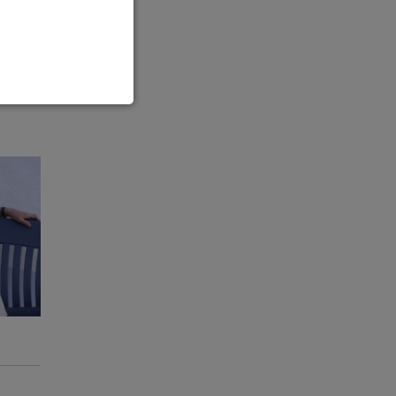
üdiger
enbezogenen Daten
 gespeicherten Daten
cht. Wir verwenden
 mehr Ihrem Besuch
erten
esucher auf dieser
wie z.B. Google Maps