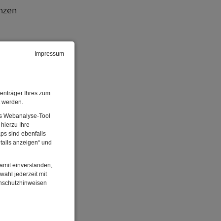
enzen
Impressum
ale
en zum
zess,
enträger Ihres zum
t werden.
Das Webanalyse-Tool
.
hierzu Ihre
ps sind ebenfalls
tails anzeigen“ und
damit einverstanden,
wahl jederzeit mit
enschutzhinweisen
r hat
n, die