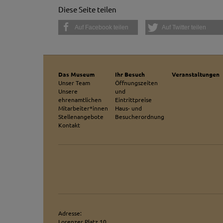
Diese Seite teilen
Auf Facebook teilen
Auf Twitter teilen
Das Museum
Ihr Besuch
Veranstaltungen
Unser Team
Öffnungszeiten
Unsere
und
ehrenamtlichen
Eintrittpreise
Mitarbeiter*innen
Haus- und
Stellenangebote
Besucherordnung
Kontakt
Adresse:
Lorenzer Platz 10