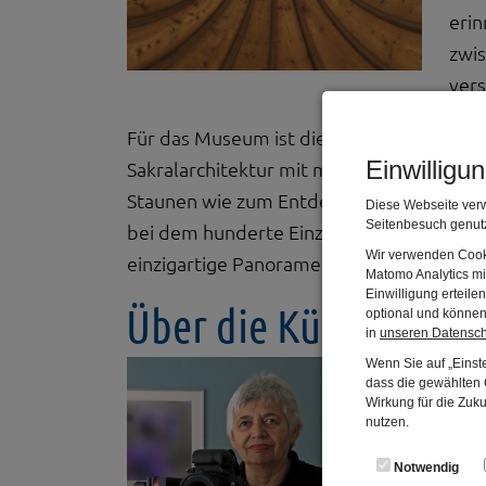
erin
zwis
ver
Für das Museum ist diese Präsentation ei
Einwilligu
Sakralarchitektur mit moderner Bildkunst
Staunen wie zum Entdecken einlädt. Hinte
Diese Webseite verw
Seitenbesuch genutz
bei dem hunderte Einzelaufnahmen zu ei
Wir verwenden Cooki
einzigartige Panoramen, die Kirchenräum
Matomo Analytics mi
Einwilligung erteil
Über die Künstler
optional und können 
in
unseren Datensc
Wenn Sie auf „Einste
Monika Rös
dass die gewählten C
Wirkung für die Zuk
Die heute in B
nutzen.
ihre fotografi
Notwendig
Schwarzenbruck