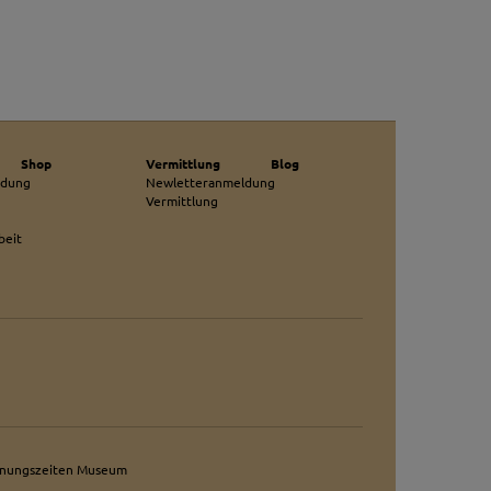
Shop
Vermittlung
Blog
ldung
Newletteranmeldung
Vermittlung
beit
fnungszeiten Museum