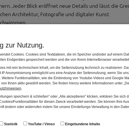
nern. Jeder Blick eröffnet neue Details und lässt die Gr
chen Architektur, Fotografie und digitaler Kunst
schwimmen.
ne außergewöhnliche Bereicherung: Sie verbindet region
ng zur Nutzung.
 und schafft ein Ausstellungserlebnis, das gleichermaß
r jedem Werk steckt ein aufwendiger künstlerischer Pro
endet Cookies. Cookies sind Textdateien, die im Speicher und/oder auf einem Dat
ten Endgerätes gespeichert werden und die von Ihrem Internetbrowser verarbeite
nem einzigen Gesamtbild verschmelzen. So entstehen
es mit rein technischem Inhalt, um die Seitennutzung technisch zu realisieren. 
e in eine neue, beinahe sphärische Dimension übersetzen
t IP Anonymisierung ermöglicht uns eine Analyse der Seitennutzung, wenn Sie uns 
en. Weitere Funktionalitäten, wie die Einbindung von Youtube-Videos und Google Ma
von Ihnen aktiv gewählt werden. Sie finden hierzu weitere Informationen unter „De
hutzhinweisen
.
llungen speichern & schließen“ oder „Alle akzeptieren“ klicken, erklären Sie sich 
ler
ookies/Funktionalitäten für diesen Zweck verarbeitet werden. Sie können Ihre Aus
unft ändern oder widerrufen indem Sie unsere Einstellungs-Verwaltung in den Dat
urgthann bei Nürnberg lebende Künstlerin Monika Rösle
sche Heimat im Nürnberger Photoklub e.V. sowie im FFVC
Statistik
YouTube / Vimeo
Eingebundene Inhalte
. Es waren einige Bilder in einer Fotozeitschrift gewese