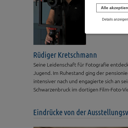
ihr Interesse 
Alle akzeptie
Kretschmann fa
Details anzeige
Notwendig
Diese Cookies sind 
gespeichert. Ledigli
Rüdiger Kretschmann
Statistik
Diese Website nutzt 
Seine Leidenschaft für Fotografie entdeck
werden ausschließli
Jugend. Im Ruhestand ging der pensionie
die Funktion Anonym
auf unserer Interne
intensiver nach und engagierte sich an 
Schwarzenbruck im dortigen Film-Foto-Vi
YouTube / Vi
Videos werden über
Datenschutzmodus. D
Website speichert, 
Eindrücke von der Ausstellungs
Eingebundene
Optional sind exter