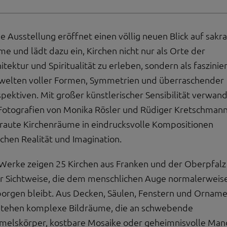
e Ausstellung eröffnet einen völlig neuen Blick auf sakra
e und lädt dazu ein, Kirchen nicht nur als Orte der
itektur und Spiritualität zu erleben, sondern als faszini
dwelten voller Formen, Symmetrien und überraschender
pektiven. Mit großer künstlerischer Sensibilität verwan
 Fotografien von Monika Rösler und Rüdiger Kretschman
raute Kirchenräume in eindrucksvolle Kompositionen
chen Realität und Imagination.
Werke zeigen 25 Kirchen aus Franken und der Oberpfalz
er Sichtweise, die dem menschlichen Auge normalerweis
borgen bleibt. Aus Decken, Säulen, Fenstern und Ornam
stehen komplexe Bildräume, die an schwebende
melskörper, kostbare Mosaike oder geheimnisvolle Man