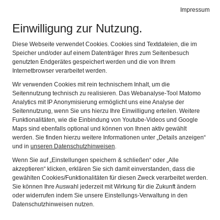
BIBEL MUSEUM BAYERN
Impressum
Navig
vielfältig modern lebensnah
Einwilligung zur Nutzung.
Diese Webseite verwendet Cookies. Cookies sind Textdateien, die im
Speicher und/oder auf einem Datenträger Ihres zum Seitenbesuch
genutzten Endgerätes gespeichert werden und die von Ihrem
Internetbrowser verarbeitet werden.
Wir verwenden Cookies mit rein technischem Inhalt, um die
Seitennutzung technisch zu realisieren. Das Webanalyse-Tool Matomo
Analytics mit IP Anonymisierung ermöglicht uns eine Analyse der
Seitennutzung, wenn Sie uns hierzu Ihre Einwilligung erteilen. Weitere
Funktionalitäten, wie die Einbindung von Youtube-Videos und Google
Maps sind ebenfalls optional und können von Ihnen aktiv gewählt
werden. Sie finden hierzu weitere Informationen unter „Details anzeigen“
und in
unseren Datenschutzhinweisen
.
Wenn Sie auf „Einstellungen speichern & schließen“ oder „Alle
akzeptieren“ klicken, erklären Sie sich damit einverstanden, dass die
gewählten Cookies/Funktionalitäten für diesen Zweck verarbeitet werden.
Sie können Ihre Auswahl jederzeit mit Wirkung für die Zukunft ändern
Fliegende Blätter
oder widerrufen indem Sie unsere Einstellungs-Verwaltung in den
Datenschutzhinweisen nutzen.