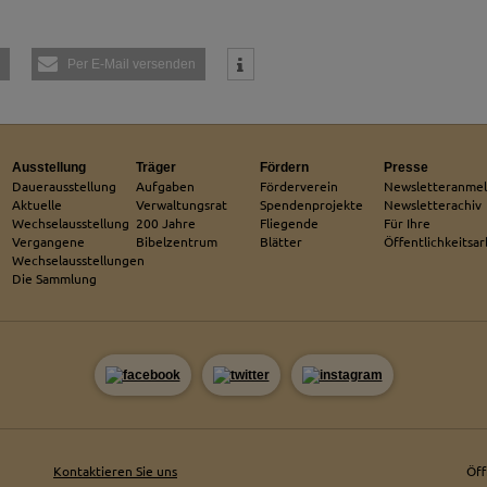
endungen einer externen Website.
Per E-Mail versenden
Ausstellung
Träger
Fördern
Presse
Dauerausstellung
Aufgaben
Förderverein
Newsletteranme
Aktuelle
Verwaltungsrat
Spendenprojekte
Newsletterachiv
Wechselausstellung
200 Jahre
Fliegende
Für Ihre
Vergangene
Bibelzentrum
Blätter
Öffentlichkeitsar
Wechselausstellungen
Die Sammlung
Kontaktieren Sie uns
Öf