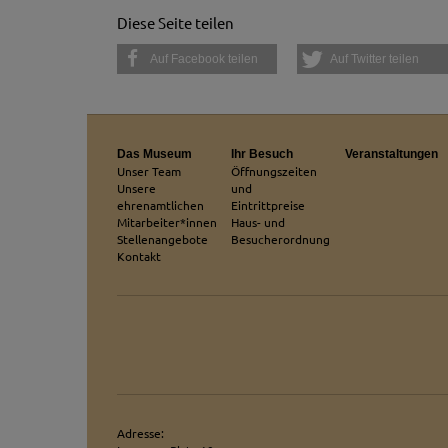
sein oder auch Anw
Diese Seite teilen
Auf Facebook teilen
Auf Twitter teilen
Das Museum
Ihr Besuch
Veranstaltungen
Unser Team
Öffnungszeiten
Unsere
und
ehrenamtlichen
Eintrittpreise
Mitarbeiter*innen
Haus- und
Stellenangebote
Besucherordnung
Kontakt
Adresse: