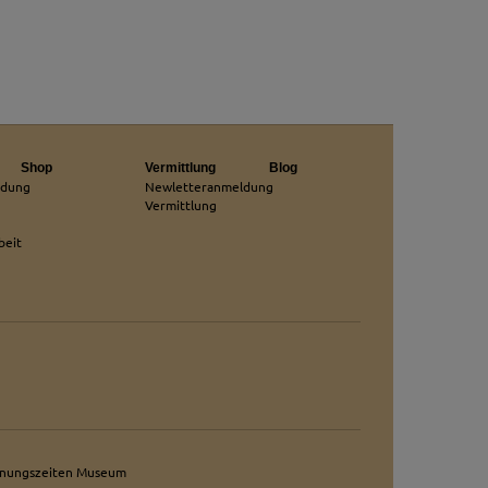
Shop
Vermittlung
Blog
ldung
Newletteranmeldung
Vermittlung
beit
fnungszeiten Museum