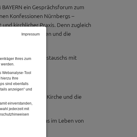
UM BAYERN ein Gesprächsforum zum
enen Konfessionen Nürnbergs –
nd kirchlicher Praxis. Denn zugleich
d Kurzvorträge geben und die
Impressum
als ein Ort des Austauschs mit
enträger Ihres zum
t werden.
Das Webanalyse-Tool
hierzu Ihre
ps sind ebenfalls
tails anzeigen“ und
nis der Orthodoxen Kirche und die
damit einverstanden,
wahl jederzeit mit
enschutzhinweisen
che Bedeutung hat das im Leben von