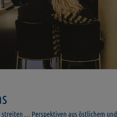
ns
) streiten … Perspektiven aus östlichem u