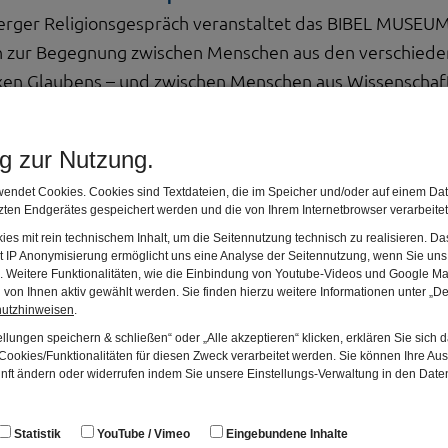
erger Religionsgespräch veranstaltet das BIBEL MUSE
ein zur Begegnung zwischen Menschen aus den verschied
xen Glaubens – und zwischen Menschen aus Wissenschaft u
m tausendsiebenhundertsten Mal. Es wird an diesem Aben
zu kommen.
ng zur Nutzung.
ulturhistorischen Museen Nürnbergs und versteht sich 
endet Cookies. Cookies sind Textdateien, die im Speicher und/oder auf einem Dat
ten Endgerätes gespeichert werden und die von Ihrem Internetbrowser verarbeite
hauungen!
es mit rein technischem Inhalt, um die Seitennutzung technisch zu realisieren. 
t IP Anonymisierung ermöglicht uns eine Analyse der Seitennutzung, wenn Sie uns 
en. Weitere Funktionalitäten, wie die Einbindung von Youtube-Videos und Google Ma
von Ihnen aktiv gewählt werden. Sie finden hierzu weitere Informationen unter „De
hutzhinweisen
.
ektive: Die Gottmenschlichkeit Jesu Christi im Verständ
llungen speichern & schließen“ oder „Alle akzeptieren“ klicken, erklären Sie sich 
ookies/Funktionalitäten für diesen Zweck verarbeitet werden. Sie können Ihre Aus
unft ändern oder widerrufen indem Sie unsere Einstellungs-Verwaltung in den Dat
sche Perspektive: Jesus, Gott und Mensch zugleich! Wel
Statistik
YouTube / Vimeo
Eingebundene Inhalte