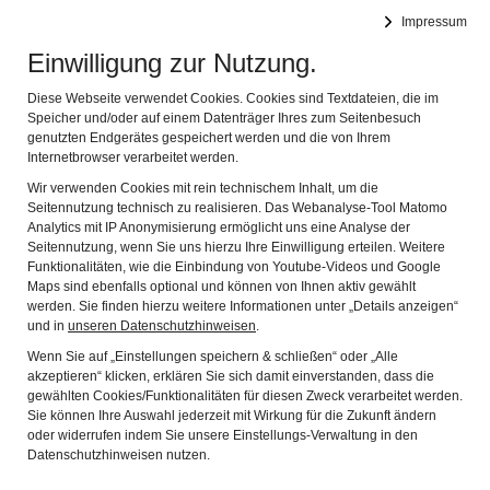
BIBEL MUSEUM BAYERN
Impressum
Navig
vielfältig modern lebensnah
Einwilligung zur Nutzung.
Diese Webseite verwendet Cookies. Cookies sind Textdateien, die im
Speicher und/oder auf einem Datenträger Ihres zum Seitenbesuch
genutzten Endgerätes gespeichert werden und die von Ihrem
Internetbrowser verarbeitet werden.
Wir verwenden Cookies mit rein technischem Inhalt, um die
Seitennutzung technisch zu realisieren. Das Webanalyse-Tool Matomo
Analytics mit IP Anonymisierung ermöglicht uns eine Analyse der
Seitennutzung, wenn Sie uns hierzu Ihre Einwilligung erteilen. Weitere
Funktionalitäten, wie die Einbindung von Youtube-Videos und Google
Maps sind ebenfalls optional und können von Ihnen aktiv gewählt
Kirchentagsprogramm des
werden. Sie finden hierzu weitere Informationen unter „Details anzeigen“
und in
unseren Datenschutzhinweisen
.
Bibelmuseums
Wenn Sie auf „Einstellungen speichern & schließen“ oder „Alle
akzeptieren“ klicken, erklären Sie sich damit einverstanden, dass die
gewählten Cookies/Funktionalitäten für diesen Zweck verarbeitet werden.
Sie können Ihre Auswahl jederzeit mit Wirkung für die Zukunft ändern
oder widerrufen indem Sie unsere Einstellungs-Verwaltung in den
Do, 8. Juni 2023, 10.30-17.00 Uhr, Sophiensaal
Datenschutzhinweisen nutzen.
Mit Steinen Geschichten erzählen -