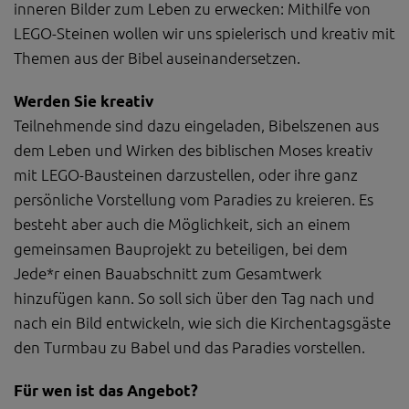
Diese Website nutzt Matomo Analytics für die Auswertung der
inneren Bilder zum Leben zu erwecken: Mithilfe von
Seitenaufrufe als Statistik. Die hierdurch gespeicherten Daten werden
LEGO-Steinen wollen wir uns spielerisch und kreativ mit
ausschließlich auf unseren eigenen Servern gespeichert. Eine
Übertragung an Dritte erfolgt nicht. Wir verwenden die Funktion
Themen aus der Bibel auseinandersetzen.
AnonymizeIP zur Anonymisierung Ihrer IP-Adresse, so dass diese gekürzt
wird und nicht mehr Ihrem Besuch auf unserer Internetseite zugeordnet
Werden Sie kreativ
werden kann.
Teilnehmende sind dazu eingeladen, Bibelszenen aus
YouTube / Vimeo
dem Leben und Wirken des biblischen Moses kreativ
Videos werden über die Plattformen YouTube oder Vimeo eingebunden.
mit LEGO-Bausteinen darzustellen, oder ihre ganz
Wir nutzen YouTube im erweiterten Datenschutzmodus. Dieser Modus
persönliche Vorstellung vom Paradies zu kreieren. Es
bewirkt laut YouTube, dass YouTube keine Informationen über die
Besucher auf dieser Website speichert, bevor diese sich das Video
besteht aber auch die Möglichkeit, sich an einem
ansehen.
gemeinsamen Bauprojekt zu beteiligen, bei dem
Eingebundene Inhalte
Jede*r einen Bauabschnitt zum Gesamtwerk
Optional sind externe Inhalte auf den Seiten dieser Website
hinzufügen kann. So soll sich über den Tag nach und
eingebunden. Das können Kartendienste wie z.B. Google Maps sein
nach ein Bild entwickeln, wie sich die Kirchentagsgäste
oder auch Anwendungen einer externen Website.
den Turmbau zu Babel und das Paradies vorstellen.
Für wen ist das Angebot?